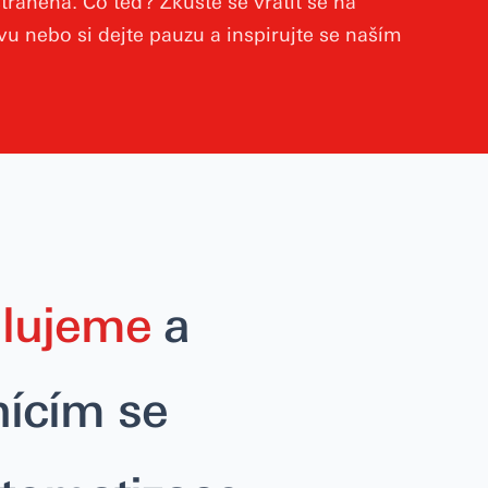
traněna. Co teď? Zkuste se vrátit se na
 nebo si dejte pauzu a inspirujte se naším
alujeme
a
ícím se