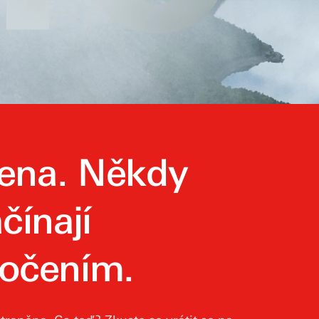
zena. Někdy
čínají
očením.