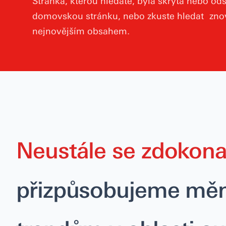
Stránka, kterou hledáte, byla skryta nebo ods
domovskou stránku, nebo zkuste hledat znovu
nejnovějším obsahem.
Neustále se zdokon
přizpůsobujeme měn